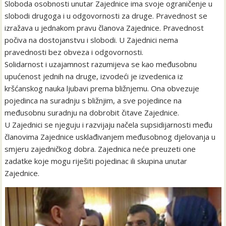
Sloboda osobnosti unutar Zajednice ima svoje ograničenje u
slobodi drugoga i u odgovornosti za druge. Pravednost se
izražava u jednakom pravu članova Zajednice. Pravednost
počiva na dostojanstvu i slobodi. U Zajednici nema
pravednosti bez obveza i odgovornosti.
Solidarnost i uzajamnost razumijeva se kao međusobnu
upućenost jednih na druge, izvodeći je izvedenica iz
kršćanskog nauka ljubavi prema bližnjemu. Ona obvezuje
pojedinca na suradnju s bližnjim, a sve pojedince na
međusobnu suradnju na dobrobit čitave Zajednice.
U Zajednici se njeguju i razvijaju načela supsidijarnosti među
članovima Zajednice usklađivanjem međusobnog djelovanja u
smjeru zajedničkog dobra. Zajednica neće preuzeti one
zadatke koje mogu riješiti pojedinac ili skupina unutar
Zajednice.