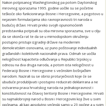
Nakon potpisanog Washingtonskog pa potom Daytonskog
mirovnog sporazuma 1995. godine uočile su se početne
teškoće oko funkcioniranja Bosne i Hercegovine, a pogotovo u
nejasnim formulacijama oko ravnopravnosti tri naroda u
budućoj državi. Hrvati preko svojih opunomoćenih
predstavnika potpisali su oba mirovna sporazuma, sve u cilju
da se okonča rat te da se u mirnodopskom okruženju
postupno pristupi izgradnji države na modernim
demokratskim osnovama, uz puno poštovanje individualnih
građanskih i kolektivnih nacionalnih prava. Odmah se uočila
nelogičnost kapaciteta odlučivanja u Republici Srpskoj u
odnosu na dva druga naroda, a potom ista nelogičnost u
Federaciji Bosne i Hercegovine s većinskim bošnjačkim
narodom. Nazirali su se obrisi proturječnosti koje će se
ubuduće produbljivati i postupno reducirati deklarirana a ne
ostvarena prava hrvatskog naroda na jednakopravnost i
konstitutivnost na čitavoj teritoriji Bosne i Hercegovine. Hrvati
su najmalobrojniji narod u Bosni i Hercegovini koji žive u svim
općinama, ali kao apsolutno većinski samo u 23 općine a u svim