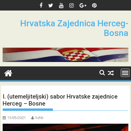
Skip
to
content
Hrvatska Zajednica Herceg-
Bosna
I. (utemeljiteljski) sabor Hrvatske zajednice
Herceg – Bosne
15/05/2021
hzhb