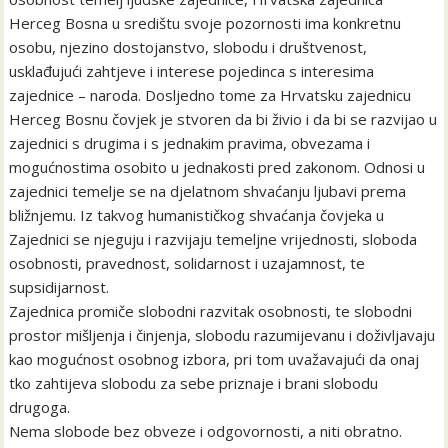
Herceg Bosna u središtu svoje pozornosti ima konkretnu
osobu, njezino dostojanstvo, slobodu i društvenost,
usklađujući zahtjeve i interese pojedinca s interesima
zajednice – naroda. Dosljedno tome za Hrvatsku zajednicu
Herceg Bosnu čovjek je stvoren da bi živio i da bi se razvijao u
zajednici s drugima i s jednakim pravima, obvezama i
mogućnostima osobito u jednakosti pred zakonom. Odnosi u
zajednici temelje se na djelatnom shvaćanju ljubavi prema
bližnjemu. Iz takvog humanističkog shvaćanja čovjeka u
Zajednici se njeguju i razvijaju temeljne vrijednosti, sloboda
osobnosti, pravednost, solidarnost i uzajamnost, te
supsidijarnost.
Zajednica promiče slobodni razvitak osobnosti, te slobodni
prostor mišljenja i činjenja, slobodu razumijevanu i doživljavaju
kao mogućnost osobnog izbora, pri tom uvažavajući da onaj
tko zahtijeva slobodu za sebe priznaje i brani slobodu
drugoga.
Nema slobode bez obveze i odgovornosti, a niti obratno.