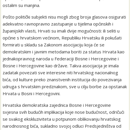
ostalim su manjina.
Pošto politički subjekti nisu mogli zbog broja glasova osigurati
adekvatno ravnopravno zastupanje u tijelima općinskih i
županijskih vlasti, Hrvati su imali dvije mogućnosti: ili seliti u
općine s hrvatskom većinom, Republiku Hrvatsku ili pokušati
formirati u skladu sa Zakonom asocijaciju koja će se
demokratskim i javnim metodama boriti za status Hrvata kao
jednakopravnog naroda u Federaciji Bosne i Hercegovine i
Bosne i Hercegovine kao države. Takva asocijacija je imala
zadatak povezati sve interesne niti hrvatskog nacionalnog
bića, od kulture preko znanstvenih institucija do povezivanja
udruga s hrvatskim predznakom, sve u cilju borbe za opstanak
Hrvata u Bosni i Hercegovini.
Hrvatska demokratska zajednica Bosne i Hercegovine
svjesna svih budućih implikacija koje nose budućnost, odričući
se svakog ekskluziviteta u potpunom oblikovanju hrvatskog
narodnosnog bića, sukladno svojoj odluci Predsjedništva od