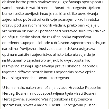
oblikom borbe protiv svakovrsnog ugrožavanja opstojnosti i
samobitnosti. Hrvatski narod u Bosni i Hercegovini tijekom
burne i teške povijesti imao je različite oblike povezivanja i
zajedništva, počevši od onih koje poznajemo kao hrvatsku
državu pod upravom narodnih vladara, preko onih koja je u
vremenima okupacije i potlačenosti održavao skrovito i daleko
od očiju tuđinske vlasti, do različitih oblika zajedništva
omeđenih stupnjem slobode u državnim zajednicama s drugim
narodima. Povijesna iskustva da samo država osigurava
optimum zaštite i zajedništva, ali isto tako ukazuje da je
institucionalno zajedništvo uvijek bilo uvjet opstanka,
razmjerno stupnju ugrožavanja prava i sloboda, osobito u
uvjetima državne nestabilnosti i nejednakih prava cjeline
hrvatskoga naroda u Bosni i Hercegovini.
U tom smislu, nakon prenošenja ovlasti Hrvatske Republike
Herceg Bosne na novouspostavljena tijela vlasti Bosne i
Hercegovine, sukladno Wasingtonskom i Daytonskom
sporazumu, hrvatski narod u Bosni i Hercegovini je ušao u