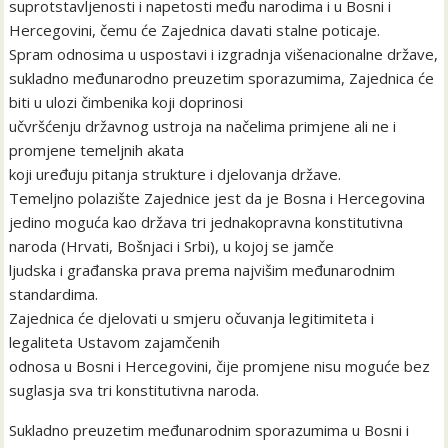
suprotstavljenosti i napetosti među narodima i u Bosni i
Hercegovini, čemu će Zajednica davati stalne poticaje.
Spram odnosima u uspostavi i izgradnja višenacionalne države,
sukladno međunarodno preuzetim sporazumima, Zajednica će
biti u ulozi čimbenika koji doprinosi
učvršćenju državnog ustroja na načelima primjene ali ne i
promjene temeljnih akata
koji uređuju pitanja strukture i djelovanja države.
Temeljno polazište Zajednice jest da je Bosna i Hercegovina
jedino moguća kao država tri jednakopravna konstitutivna
naroda (Hrvati, Bošnjaci i Srbi), u kojoj se jamče
ljudska i građanska prava prema najvišim međunarodnim
standardima.
Zajednica će djelovati u smjeru očuvanja legitimiteta i
legaliteta Ustavom zajamčenih
odnosa u Bosni i Hercegovini, čije promjene nisu moguće bez
suglasja sva tri konstitutivna naroda.
Sukladno preuzetim međunarodnim sporazumima u Bosni i