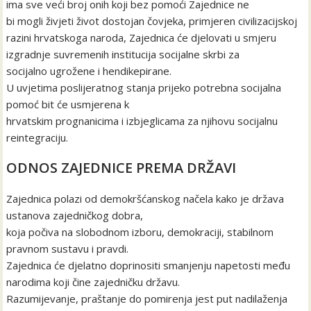
ima sve veći broj onih koji bez pomoći Zajednice ne
bi mogli živjeti život dostojan čovjeka, primjeren civilizacijskoj
razini hrvatskoga naroda, Zajednica će djelovati u smjeru
izgradnje suvremenih institucija socijalne skrbi za
socijalno ugrožene i hendikepirane.
U uvjetima poslijeratnog stanja prijeko potrebna socijalna
pomoć bit će usmjerena k
hrvatskim prognanicima i izbjeglicama za njihovu socijalnu
reintegraciju.
ODNOS ZAJEDNICE PREMA DRŽAVI
Zajednica polazi od demokršćanskog načela kako je država
ustanova zajedničkog dobra,
koja počiva na slobodnom izboru, demokraciji, stabilnom
pravnom sustavu i pravdi.
Zajednica će djelatno doprinositi smanjenju napetosti među
narodima koji čine zajedničku državu.
Razumijevanje, praštanje do pomirenja jest put nadilaženja