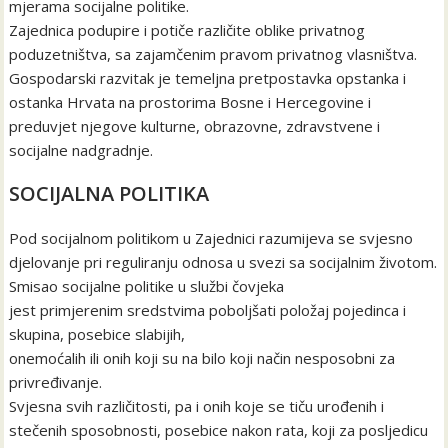
mjerama socijalne politike.
Zajednica podupire i potiče različite oblike privatnog
poduzetništva, sa zajamčenim pravom privatnog vlasništva.
Gospodarski razvitak je temeljna pretpostavka opstanka i
ostanka Hrvata na prostorima Bosne i Hercegovine i
preduvjet njegove kulturne, obrazovne, zdravstvene i
socijalne nadgradnje.
SOCIJALNA POLITIKA
Pod socijalnom politikom u Zajednici razumijeva se svjesno
djelovanje pri reguliranju odnosa u svezi sa socijalnim životom.
Smisao socijalne politike u službi čovjeka
jest primjerenim sredstvima poboljšati položaj pojedinca i
skupina, posebice slabijih,
onemoćalih ili onih koji su na bilo koji način nesposobni za
privređivanje.
Svjesna svih različitosti, pa i onih koje se tiču urođenih i
stečenih sposobnosti, posebice nakon rata, koji za posljedicu