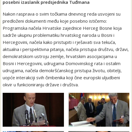
posebni izaslanik predsjednika Tuđmana
Nakon rasprava o svim točkama dnevnog reda usvojeni su
predloženi dokumenti među koje posebno ističemo:
Programska načela Hrvatske zajednice Herceg Bosne koja
sadrže ukupnu problematiku hrvatskog naroda u Bosni i
Hercegovini, načela kako pristupiti i rješavati sva tekuća,
aktualna i perspektivna pitanja, načela pristupa društvu, državi,
demokratskom ustroju zemlje, hrvatskim asocijacijama u
Bosni i Hercegovini, udrugama Domovinskog rata i ostalim
udrugama, načela demokršćanskog pristupa životu, obitelji,
uopće interakciji svih čimbenika koji čine europski uljudbeni
okvir u funkcioniranju države i društva.