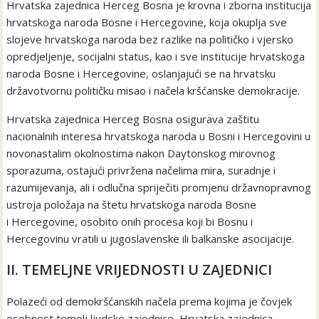
Hrvatska zajednica Herceg Bosna je krovna i zborna institucija
hrvatskoga naroda Bosne i Hercegovine, koja okuplja sve
slojeve hrvatskoga naroda bez razlike na političko i vjersko
opredjeljenje, socijalni status, kao i sve institucije hrvatskoga
naroda Bosne i Hercegovine, oslanjajući se na hrvatsku
državotvornu političku misao i načela kršćanske demokracije.
Hrvatska zajednica Herceg Bosna osigurava zaštitu
nacionalnih interesa hrvatskoga naroda u Bosni i Hercegovini u
novonastalim okolnostima nakon Daytonskog mirovnog
sporazuma, ostajući privržena načelima mira, suradnje i
razumijevanja, ali i odlučna spriječiti promjenu državnopravnog
ustroja položaja na štetu hrvatskoga naroda Bosne
i Hercegovine, osobito onih procesa koji bi Bosnu i
Hercegovinu vratili u jugoslavenske ili balkanske asocijacije.
II. TEMELJNE VRIJEDNOSTI U ZAJEDNICI
Polazeći od demokršćanskih načela prema kojima je čovjek
osobnost temelj ljudske zajednice, Hrvatska zajednica