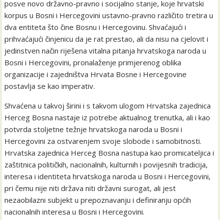
posve novo državno-pravno i socijalno stanje, koje hrvatski
korpus u Bosni i Hercegovini ustavno-pravno različito tretira u
dva entiteta što čine Bosnu i Hercegovinu. Shvaćajući i
prihvaćajući činjenicu da je rat prestao, ali da nisu na cjelovit i
jedinstven način riješena vitalna pitanja hrvatskoga naroda u
Bosni i Hercegovini, pronalaženje primjerenog oblika
organizacije i zajedništva Hrvata Bosne i Hercegovine
postavlja se kao imperativ.
Shvaćena u takvoj širini i s takvom ulogom Hrvatska zajednica
Herceg Bosna nastaje iz potrebe aktualnog trenutka, ali i kao
potvrda stoljetne težnje hrvatskoga naroda u Bosni i
Hercegovini za ostvarenjem svoje slobode i samobitnosti.
Hrvatska zajednica Herceg Bosna nastupa kao promicateljica i
zaštitnica političkih, nacionalnih, kulturnih i povijesnih tradicija,
interesa i identiteta hrvatskoga naroda u Bosni i Hercegovini,
pri čemu nije niti država niti državni surogat, ali jest
nezaobilazni subjekt u prepoznavanju i definiranju općih
nacionalnih interesa u Bosni i Hercegovini.