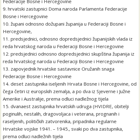
Federacije Bosne i Hercegovine
9. hrvatski zastupnici Doma naroda Parlamenta Federacije
Bosne i Hercegovine
10. župani odnosno dožupani županija u Federaciji Bosne i
Hercegovine,
11. predsjednici, odnosno dopredsjednici županijskih vlada iz
reda hrvatskog naroda u Federaciji Bosne i Hercegovine
12. predsjednici odnosno dopredsjednici skupština županija iz
reda hrvatskog naroda u Federaciji Bosne i Hercegovine
13. zapovjednik hrvatske sastavnice Oružanih snaga
Federacije Bosne i Hercegovine
14. deset zastupnika iseljenih Hrvata Bosne i Hercegovine, od
čega četiri iz europskih zemalja, a po dva iz Sjeverne i Južne
Amerike i Australije, prema odluci nadležnog tijela
15. dvanaest zastupnika hrvatskih udruga (HVIDRE, obitelji
poginulih, nestalih, dragovoljaca i veterana, prognanih i
raseljenih, političkih zatvorenika, pripadnika regularne
Hrvatske vojske 1941. – 1945., svaki po dva zastupnika,
prema odluci nadležnih tijela