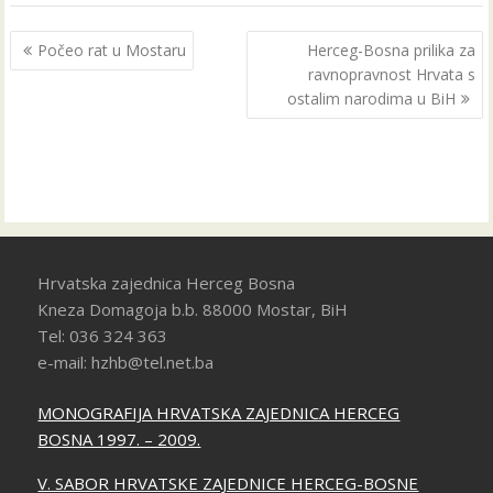
Navigacija
Počeo rat u Mostaru
Herceg-Bosna prilika za
objava
ravnopravnost Hrvata s
ostalim narodima u BiH
Hrvatska zajednica Herceg Bosna
Kneza Domagoja b.b. 88000 Mostar, BiH
Tel: 036 324 363
e-mail: hzhb@tel.net.ba
MONOGRAFIJA HRVATSKA ZAJEDNICA HERCEG
BOSNA 1997. – 2009.
V. SABOR HRVATSKE ZAJEDNICE HERCEG-BOSNE