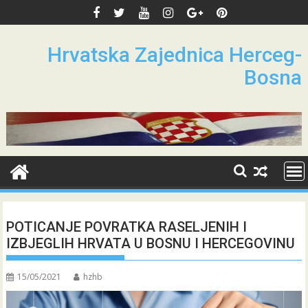
Skip
to
content
Hrvatska Zajednica Herceg-
Bosna
POTICANJE POVRATKA RASELJENIH I
IZBJEGLIH HRVATA U BOSNU I HERCEGOVINU
15/05/2021
hzhb