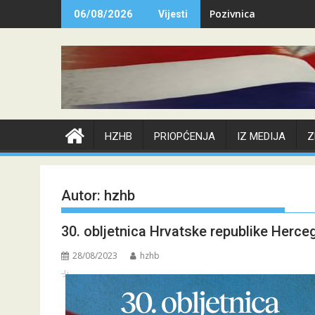
Skip
Pozivnica
06/08/2026
Vijesti
to
content
HZHB
PRIOPĆENJA
IZ MEDIJA
Z
Autor:
hzhb
30. obljetnica Hrvatske republike Herce
28/08/2023
hzhb