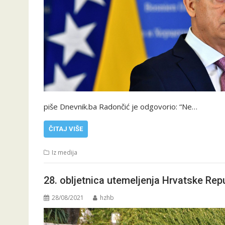
piše Dnevnik.ba Radončić je odgovorio: “Ne…
ČITAJ VIŠE
Iz medija
28. obljetnica utemeljenja Hrvatske Re
28/08/2021
hzhb