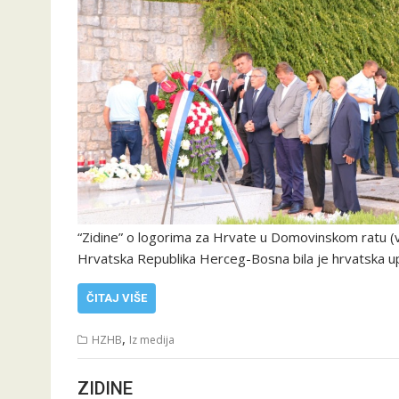
“Zidine” o logorima za Hrvate u Domovinskom ratu 
Hrvatska Republika Herceg-Bosna bila je hrvatska up
ČITAJ VIŠE
,
HZHB
Iz medija
ZIDINE