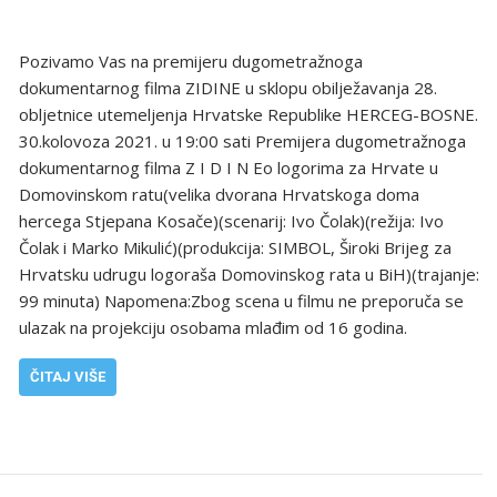
Pozivamo Vas na premijeru dugometražnoga
dokumentarnog filma ZIDINE u sklopu obilježavanja 28.
obljetnice utemeljenja Hrvatske Republike HERCEG-BOSNE.
30.kolovoza 2021. u 19:00 sati Premijera dugometražnoga
dokumentarnog filma Z I D I N Eo logorima za Hrvate u
Domovinskom ratu(velika dvorana Hrvatskoga doma
hercega Stjepana Kosače)(scenarij: Ivo Čolak)(režija: Ivo
Čolak i Marko Mikulić)(produkcija: SIMBOL, Široki Brijeg za
Hrvatsku udrugu logoraša Domovinskog rata u BiH)(trajanje:
99 minuta) Napomena:Zbog scena u filmu ne preporuča se
ulazak na projekciju osobama mlađim od 16 godina.
ČITAJ VIŠE