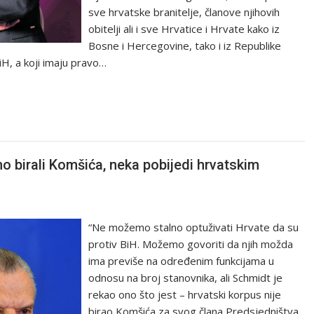
sve hrvatske branitelje, članove njihovih
obitelji ali i sve Hrvatice i Hrvate kako iz
Bosne i Hercegovine, tako i iz Republike
BiH, a koji imaju pravo…
o birali Komšića, neka pobijedi hrvatskim
“Ne možemo stalno optuživati Hrvate da su
protiv BiH. Možemo govoriti da njih možda
ima previše na određenim funkcijama u
odnosu na broj stanovnika, ali Schmidt je
rekao ono što jest – hrvatski korpus nije
birao Komšića za svog člana Predsjedništva.