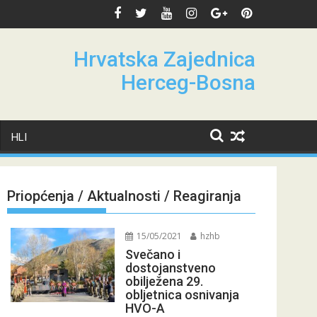
Hrvatska Zajednica
Herceg-Bosna
HLI
Priopćenja / Aktualnosti / Reagiranja
15/05/2021
hzhb
Svečano i
dostojanstveno
obilježena 29.
obljetnica osnivanja
HVO-A