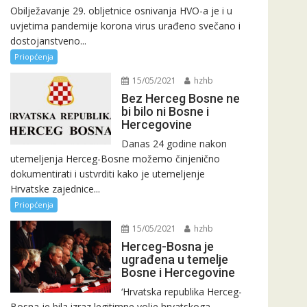
Obilježavanje 29. obljetnice osnivanja HVO-a je i u
uvjetima pandemije korona virus urađeno svečano i
dostojanstveno...
Priopćenja
15/05/2021
hzhb
Bez Herceg Bosne ne
bi bilo ni Bosne i
Hercegovine
Danas 24 godine nakon
utemeljenja Herceg-Bosne možemo činjenično
dokumentirati i ustvrditi kako je utemeljenje
Hrvatske zajednice...
Priopćenja
15/05/2021
hzhb
Herceg-Bosna je
ugrađena u temelje
Bosne i Hercegovine
‘Hrvatska republika Herceg-
Bosna je bila izraz legitimne volje hrvatskoga