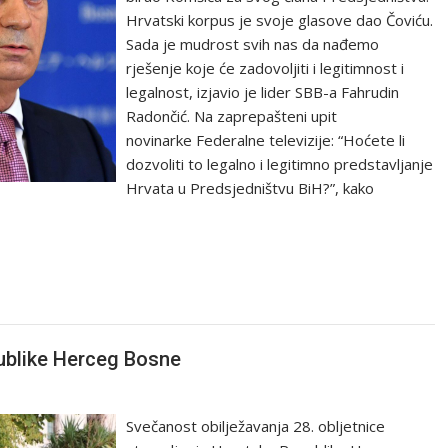
Hrvatski korpus je svoje glasove dao Čoviću.
Sada je mudrost svih nas da nađemo
rješenje koje će zadovoljiti i legitimnost i
legalnost, izjavio je lider SBB-a Fahrudin
Radončić. Na zaprepašteni upit
novinarke Federalne televizije: “Hoćete li
dozvoliti to legalno i legitimno predstavljanje
Hrvata u Predsjedništvu BiH?”, kako
publike Herceg Bosne
Svečanost obilježavanja 28. obljetnice