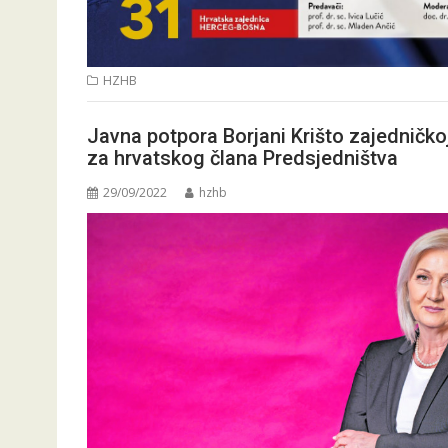
HZHB
Javna potpora Borjani Krišto zajedničk
za hrvatskog člana Predsjedništva
29/09/2022
hzhb