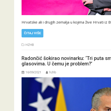
Hrvatske ali i drugih zemalja u kojima žive Hrvati iz 
ČITAJ VIŠE
HZHB
Radončić šokirao novinarku: ‘Tri puta sm
glasovima. U čemu je problem?’
16/09/2021
hzhb