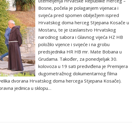
utemeljenja Hrvatske Republike Herceg –
Bosne, počela je polaganjem vijenaca i
svijeća pred spomen obilježjem ispred
Hrvatskog doma herceg Stjepana Kosače u
Mostaru, te je izaslanstvo Hrvatskog
narodnog sabora i Glavnog vijeća HZ HB
položilo vijence i svijeće i na grobu
predsjednika HR HB mr. Mate Bobana u
Grudama. Također, za ponedjeljak 30.
kolovoza u 19 sati predviđena je Premijera
dugometražnog dokumentarnog filma
(velika dvorana Hrvatskog doma hercega Stjepana Kosače).
ravna jedinica u sklopu…