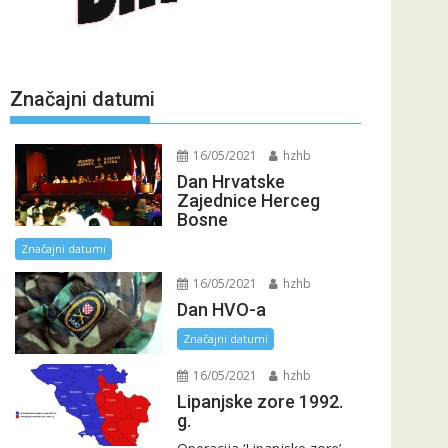
Značajni datumi
16/05/2021
hzhb
Dan Hrvatske
Zajednice Herceg
Bosne
Značajni datumi
16/05/2021
hzhb
Dan HVO-a
Značajni datumi
16/05/2021
hzhb
Lipanjske zore 1992.
g.