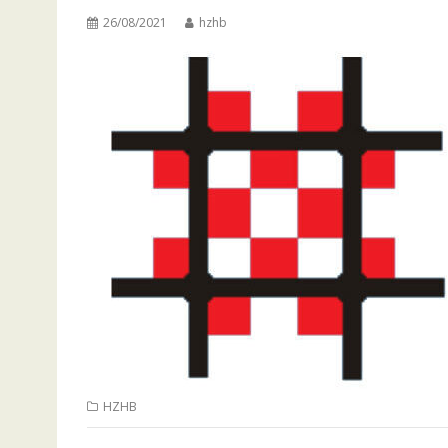
26/08/2021
hzhb
HZHB