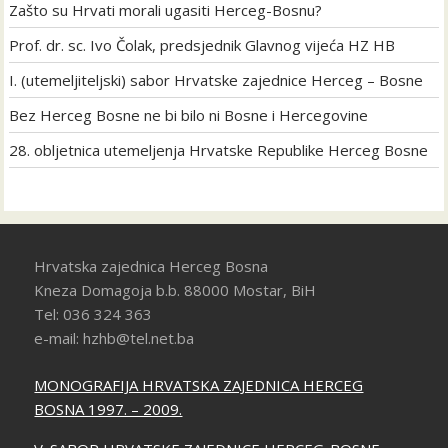
Zašto su Hrvati morali ugasiti Herceg-Bosnu?
Prof. dr. sc. Ivo Čolak, predsjednik Glavnog vijeća HZ HB
I. (utemeljiteljski) sabor Hrvatske zajednice Herceg – Bosne
Bez Herceg Bosne ne bi bilo ni Bosne i Hercegovine
28. obljetnica utemeljenja Hrvatske Republike Herceg Bosne
Hrvatska zajednica Herceg Bosna
Kneza Domagoja b.b. 88000 Mostar, BiH
Tel: 036 324 363
e-mail: hzhb@tel.net.ba
MONOGRAFIJA HRVATSKA ZAJEDNICA HERCEG
BOSNA 1997. – 2009.