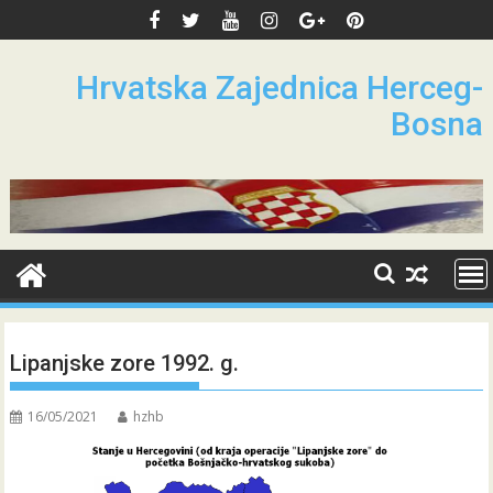
Skip
to
content
Hrvatska Zajednica Herceg-
Bosna
Lipanjske zore 1992. g.
16/05/2021
hzhb