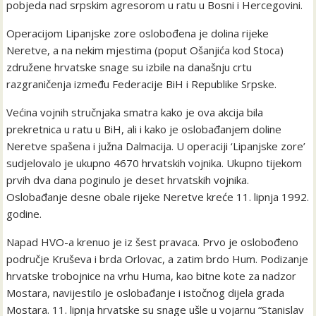
pobjeda nad srpskim agresorom u ratu u Bosni i Hercegovini.
Operacijom Lipanjske zore oslobođena je dolina rijeke
Neretve, a na nekim mjestima (poput Ošanjića kod Stoca)
združene hrvatske snage su izbile na današnju crtu
razgraničenja između Federacije BiH i Republike Srpske.
Većina vojnih stručnjaka smatra kako je ova akcija bila
prekretnica u ratu u BiH, ali i kako je oslobađanjem doline
Neretve spašena i južna Dalmacija. U operaciji ‘Lipanjske zore’
sudjelovalo je ukupno 4670 hrvatskih vojnika. Ukupno tijekom
prvih dva dana poginulo je deset hrvatskih vojnika.
Oslobađanje desne obale rijeke Neretve kreće 11. lipnja 1992.
godine.
Napad HVO-a krenuo je iz šest pravaca. Prvo je oslobođeno
područje Kruševa i brda Orlovac, a zatim brdo Hum. Podizanje
hrvatske trobojnice na vrhu Huma, kao bitne kote za nadzor
Mostara, navijestilo je oslobađanje i istočnog dijela grada
Mostara. 11. lipnja hrvatske su snage ušle u vojarnu “Stanislav