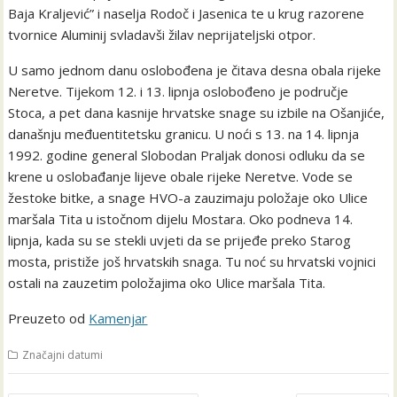
Baja Kraljević” i naselja Rodoč i Jasenica te u krug razorene
tvornice Aluminij svladavši žilav neprijateljski otpor.
U samo jednom danu oslobođena je čitava desna obala rijeke
Neretve. Tijekom 12. i 13. lipnja oslobođeno je područje
Stoca, a pet dana kasnije hrvatske snage su izbile na Ošanjiće,
današnju međuentitetsku granicu. U noći s 13. na 14. lipnja
1992. godine general Slobodan Praljak donosi odluku da se
krene u oslobađanje lijeve obale rijeke Neretve. Vode se
žestoke bitke, a snage HVO-a zauzimaju položaje oko Ulice
maršala Tita u istočnom dijelu Mostara. Oko podneva 14.
lipnja, kada su se stekli uvjeti da se prijeđe preko Starog
mosta, pristiže još hrvatskih snaga. Tu noć su hrvatski vojnici
ostali na zauzetim položajima oko Ulice maršala Tita.
Preuzeto od
Kamenjar
Značajni datumi