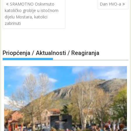
Navigacija
SRAMOTNO Oskvrnuto
Dan HVO-a
objava
katoličko groblje u istočnom
dijelu Mostara, katolici
zabrinuti
Priopćenja / Aktualnosti / Reagiranja