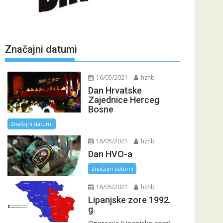
Značajni datumi
16/05/2021
hzhb
Dan Hrvatske
Zajednice Herceg
Bosne
Značajni datumi
16/05/2021
hzhb
Dan HVO-a
Značajni datumi
16/05/2021
hzhb
Lipanjske zore 1992.
g.