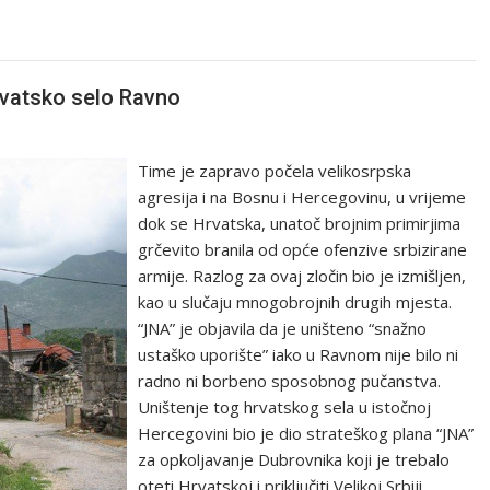
rvatsko selo Ravno
Time je zapravo počela velikosrpska
agresija i na Bosnu i Hercegovinu, u vrijeme
dok se Hrvatska, unatoč brojnim primirjima
grčevito branila od opće ofenzive srbizirane
armije. Razlog za ovaj zločin bio je izmišljen,
kao u slučaju mnogobrojnih drugih mjesta.
“JNA” je objavila da je uništeno “snažno
ustaško uporište” iako u Ravnom nije bilo ni
radno ni borbeno sposobnog pučanstva.
Uništenje tog hrvatskog sela u istočnoj
Hercegovini bio je dio strateškog plana “JNA”
za opkoljavanje Dubrovnika koji je trebalo
oteti Hrvatskoj i priključiti Velikoj Srbiji