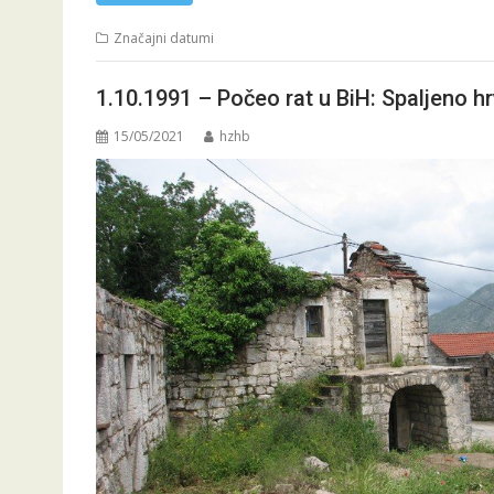
Značajni datumi
1.10.1991 – Počeo rat u BiH: Spaljeno h
15/05/2021
hzhb