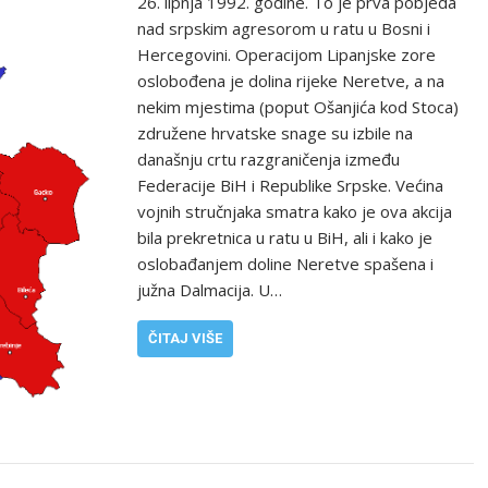
26. lipnja 1992. godine. To je prva pobjeda
nad srpskim agresorom u ratu u Bosni i
Hercegovini. Operacijom Lipanjske zore
oslobođena je dolina rijeke Neretve, a na
nekim mjestima (poput Ošanjića kod Stoca)
združene hrvatske snage su izbile na
današnju crtu razgraničenja između
Federacije BiH i Republike Srpske. Većina
vojnih stručnjaka smatra kako je ova akcija
bila prekretnica u ratu u BiH, ali i kako je
oslobađanjem doline Neretve spašena i
južna Dalmacija. U…
ČITAJ VIŠE