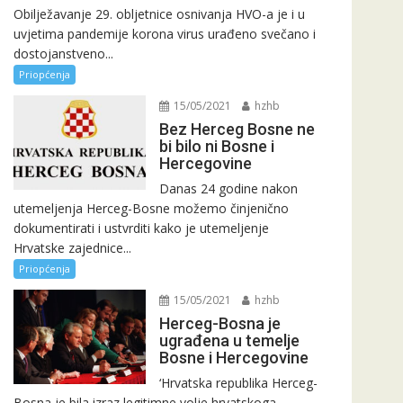
Obilježavanje 29. obljetnice osnivanja HVO-a je i u
uvjetima pandemije korona virus urađeno svečano i
dostojanstveno...
Priopćenja
15/05/2021
hzhb
Bez Herceg Bosne ne
bi bilo ni Bosne i
Hercegovine
Danas 24 godine nakon
utemeljenja Herceg-Bosne možemo činjenično
dokumentirati i ustvrditi kako je utemeljenje
Hrvatske zajednice...
Priopćenja
15/05/2021
hzhb
Herceg-Bosna je
ugrađena u temelje
Bosne i Hercegovine
‘Hrvatska republika Herceg-
Bosna je bila izraz legitimne volje hrvatskoga