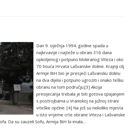
Dan 9. siječnja 1994. godine spada u
najkrvavije i najteže u obrani 316 dana
opkoljenog i potpuno blokiranog Viteza i oko
70 tisuća Hrvata Lašvanske doline. Krajnji cilj
Armije BiH bio je presjeći Lašvansku dolinu
na dva dijela i potpuno ugroziti i onako tešku
obranu na tom području.[3] Akcija
presijecanja trebala je biti gotova spajanjem
s postrojbama u Vraniskoj na južnoj strani
viteške općine. [4] Na još su nekoliko mjesta
u isto vrijeme crte obrane Viteza i Lašvanske
ofa. Da su zauzeli Sofu, Armija BiH bi imala…