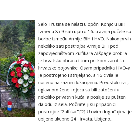
Selo Trusina se nalazi u općini Konjic u BiH.
Između 8 i 9 sati ujutro 16. travnja počele su
borbe između Armije BiH i HVO. Nakon prvih
nekoliko sati postrojba Armije BiH pod
zapovjedništvom Zulfikara Ališpage probila
je hrvatsku obranu i tom prilikom zarobila
hrvatske bojovnike. Osam pripadnika HVO-a
je postrojeno i strijeljano, a 16 civila je
ubijeno na raznim lokacijama. Preostali civili,
uglavnom žene i djeca su bili zatočeni u
nekoliko privatnih kuća, a poslije su pušteni
da odu iz sela. Počinitelji su pripadnici
postrojbe “Zulfikar”.[2] U ovim događajima je
ubijeno ukupno 24 Hrvata. Ubijeno…