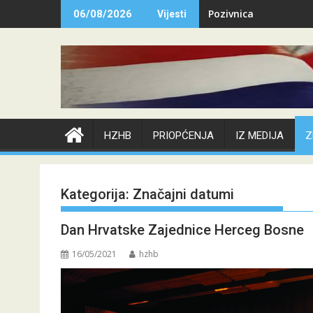
Skip
Pozivnica
06/08/2026
Vijesti
to
content
HZHB
PRIOPĆENJA
IZ MEDIJA
Z
Kategorija:
Značajni datumi
Dan Hrvatske Zajednice Herceg Bosne
16/05/2021
hzhb