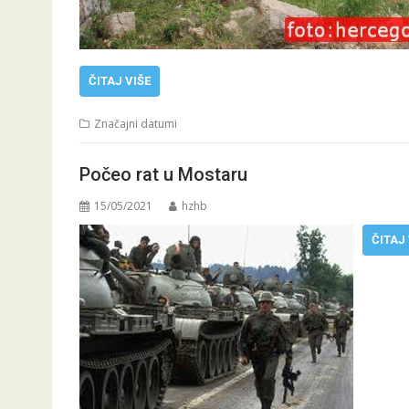
ČITAJ VIŠE
Značajni datumi
Počeo rat u Mostaru
15/05/2021
hzhb
ČITAJ 