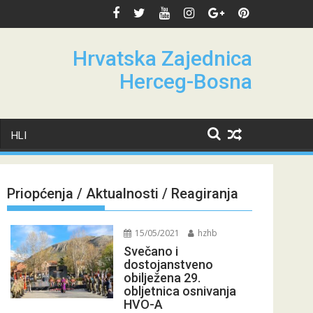
Hrvatska Zajednica
Herceg-Bosna
HLI
Priopćenja / Aktualnosti / Reagiranja
15/05/2021
hzhb
Svečano i
dostojanstveno
obilježena 29.
obljetnica osnivanja
HVO-A