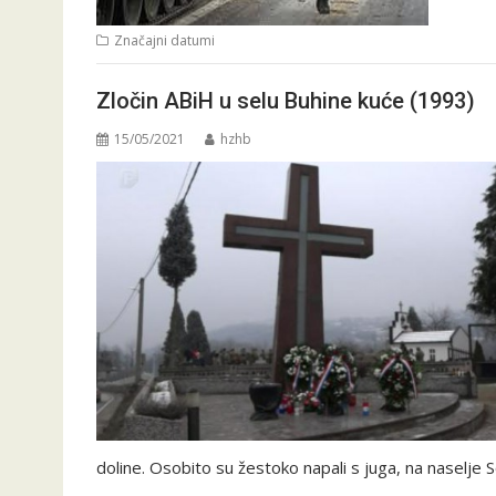
Značajni datumi
Zločin ABiH u selu Buhine kuće (1993)
15/05/2021
hzhb
doline. Osobito su žestoko napali s juga, na naselje S