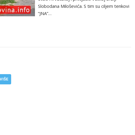
Slobodana Miloševića. S tim su ciljem tenkovi
“JNA”…
VIŠE