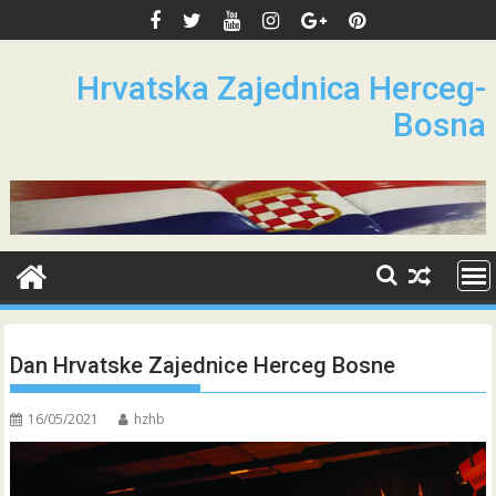
Skip
to
content
Hrvatska Zajednica Herceg-
Bosna
Dan Hrvatske Zajednice Herceg Bosne
16/05/2021
hzhb