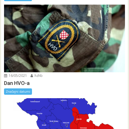
16/05/2021
hzhb
Dan HVO-a
Značajni datumi