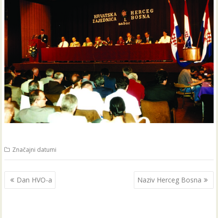
Značajni datumi
Navigacija
Dan HVO-a
Naziv Herceg Bosna
objava