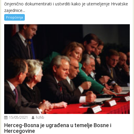
činjenično dokumentirati i ustvrditi kako je utemeljenje Hrvatske
zajednice...
Priopćenja
15/05/2021
hzhb
Herceg-Bosna je ugrađena u temelje Bosne i
Hercegovine