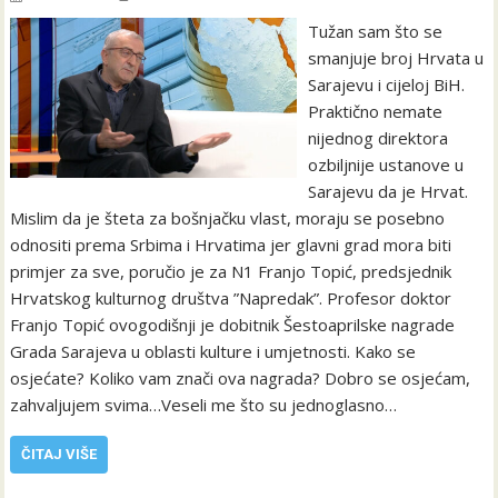
Tužan sam što se
smanjuje broj Hrvata u
Sarajevu i cijeloj BiH.
Praktično nemate
nijednog direktora
ozbiljnije ustanove u
Sarajevu da je Hrvat.
Mislim da je šteta za bošnjačku vlast, moraju se posebno
odnositi prema Srbima i Hrvatima jer glavni grad mora biti
primjer za sve, poručio je za N1 Franjo Topić, predsjednik
Hrvatskog kulturnog društva ”Napredak”. Profesor doktor
Franjo Topić ovogodišnji je dobitnik Šestoaprilske nagrade
Grada Sarajeva u oblasti kulture i umjetnosti. Kako se
osjećate? Koliko vam znači ova nagrada? Dobro se osjećam,
zahvaljujem svima…Veseli me što su jednoglasno…
ČITAJ VIŠE