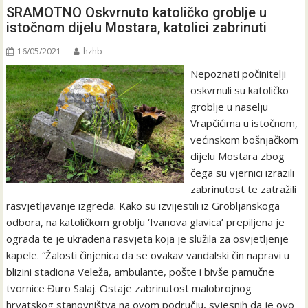
SRAMOTNO Oskvrnuto katoličko groblje u
istočnom dijelu Mostara, katolici zabrinuti
16/05/2021
hzhb
Nepoznati počinitelji
oskvrnuli su katoličko
groblje u naselju
Vrapčićima u istočnom,
većinskom bošnjačkom
dijelu Mostara zbog
čega su vjernici izrazili
zabrinutost te zatražili
rasvjetljavanje izgreda. Kako su izvijestili iz Grobljanskoga
odbora, na katoličkom groblju ‘Ivanova glavica’ prepiljena je
ograda te je ukradena rasvjeta koja je služila za osvjetljenje
kapele. “Žalosti činjenica da se ovakav vandalski čin napravi u
blizini stadiona Veleža, ambulante, pošte i bivše pamučne
tvornice Đuro Salaj. Ostaje zabrinutost malobrojnog
hrvatskog stanovništva na ovom području, svjesnih da je ovo