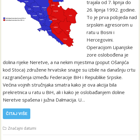
trajala od 7. lipnja do
26. lipnja 1992. godine.
To je prva pobjeda nad
srpskim agresorom u
ratu u Bosni i
Hercegovini.
Operacijom Lipanjske
zore oslobođena je
dolina rijeke Neretve, a na nekim mjestima (poput Ošanjića
kod Stoca) združene hrvatske snage su izbile na današnju crtu
razgraničenja između Federacije BiH i Republike Srpske.
Većina vojnih stručnjaka smatra kako je ova akcija bila
prekretnica u ratu u BiH, ali i kako je oslobađanjem doline
Neretve spašena i južna Dalmacija. U…
ČITAJ VIŠE
Značajni datumi