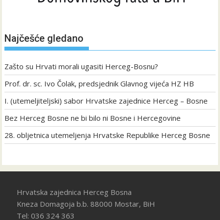
Najčešće gledano
Zašto su Hrvati morali ugasiti Herceg-Bosnu?
Prof. dr. sc. Ivo Čolak, predsjednik Glavnog vijeća HZ HB
I. (utemeljiteljski) sabor Hrvatske zajednice Herceg – Bosne
Bez Herceg Bosne ne bi bilo ni Bosne i Hercegovine
28. obljetnica utemeljenja Hrvatske Republike Herceg Bosne
Hrvatska zajednica Herceg Bosna
Kneza Domagoja b.b. 88000 Mostar, BiH
Tel: 036 324 363