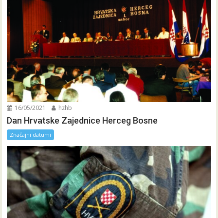
16/05/2021
hzhb
Dan Hrvatske Zajednice Herceg Bosne
Značajni datumi