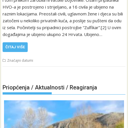
i tom prilikom zarobila hrvatske bojovnike. Osam pripadnika
HVO-a je postrojeno i strijeljano, a 16 civila je ubijeno na
raznim lokacijama. Preostali civili, uglavnom žene i djeca su bili
zatočeni u nekoliko privatnih kuća, a poslije su pušteni da odu
iz sela. Počinitelji su pripadnici postrojbe “Zulfikar”.[2] U ovim
događajima je ubijeno ukupno 24 Hrvata. Ubijeno…
ČITAJ VIŠE
Značajni datumi
Priopćenja / Aktualnosti / Reagiranja