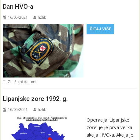
Dan HVO-a
16/05/2021
hzhb
ČITAJ VIŠE
Značajni datumi
Lipanjske zore 1992. g.
16/05/2021
hzhb
Operacija ‘Lipanjske
zore’ je je prva velika
akcija HVO-a. Akcija je