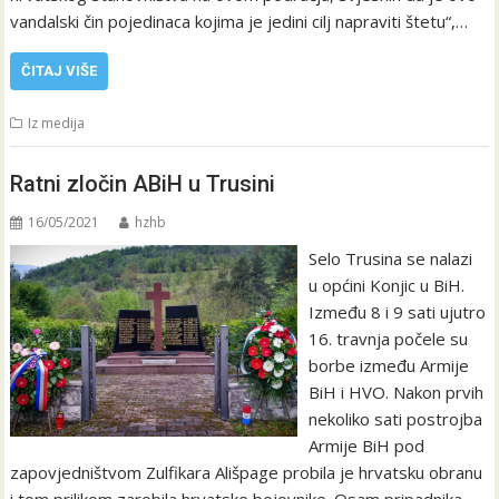
vandalski čin pojedinaca kojima je jedini cilj napraviti štetu“,…
ČITAJ VIŠE
Iz medija
Ratni zločin ABiH u Trusini
16/05/2021
hzhb
Selo Trusina se nalazi
u općini Konjic u BiH.
Između 8 i 9 sati ujutro
16. travnja počele su
borbe između Armije
BiH i HVO. Nakon prvih
nekoliko sati postrojba
Armije BiH pod
zapovjedništvom Zulfikara Ališpage probila je hrvatsku obranu