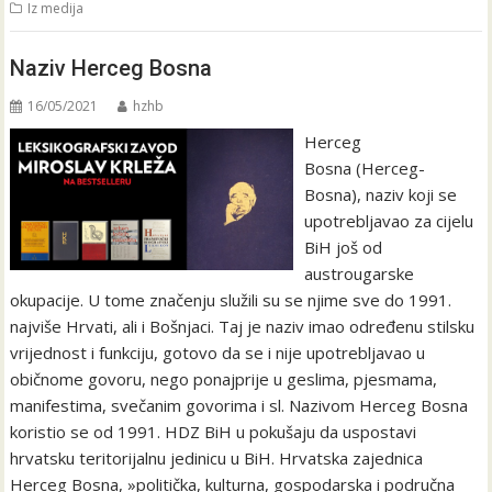
Iz medija
Naziv Herceg Bosna
16/05/2021
hzhb
Herceg
Bosna (Herceg-
Bosna), naziv koji se
upotrebljavao za cijelu
BiH još od
austrougarske
okupacije. U tome značenju služili su se njime sve do 1991.
najviše Hrvati, ali i Bošnjaci. Taj je naziv imao određenu stilsku
vrijednost i funkciju, gotovo da se i nije upotrebljavao u
običnome govoru, nego ponajprije u geslima, pjesmama,
manifestima, svečanim govorima i sl. Nazivom Herceg Bosna
koristio se od 1991. HDZ BiH u pokušaju da uspostavi
hrvatsku teritorijalnu jedinicu u BiH. Hrvatska zajednica
Herceg Bosna, »politička, kulturna, gospodarska i područna