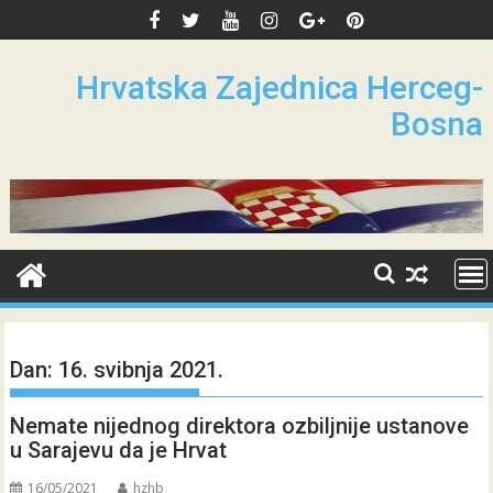
Skip
to
content
Hrvatska Zajednica Herceg-
Bosna
Dan:
16. svibnja 2021.
Nemate nijednog direktora ozbiljnije ustanove
u Sarajevu da je Hrvat
16/05/2021
hzhb