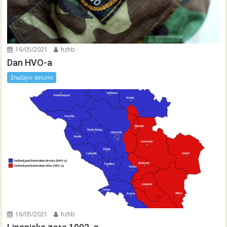
16/05/2021
hzhb
Dan HVO-a
Značajni datumi
16/05/2021
hzhb