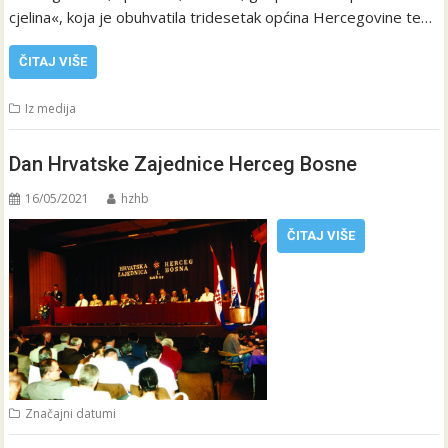
cjelina«, koja je obuhvatila tridesetak općina Hercegovine te…
ČITAJ VIŠE
Iz medija
Dan Hrvatske Zajednice Herceg Bosne
16/05/2021
hzhb
ČITAJ VIŠE
Značajni datumi