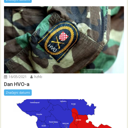
16/05/2021
hzhb
Dan HVO-a
Značajni datumi