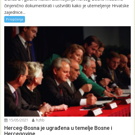
činjenično dokumentirati i ustvrditi kako je utemeljenje Hrvatske
zajednice...
Priopćenja
15/05/2021
hzhb
Herceg-Bosna je ugrađena u temelje Bosne i
Hercegovine