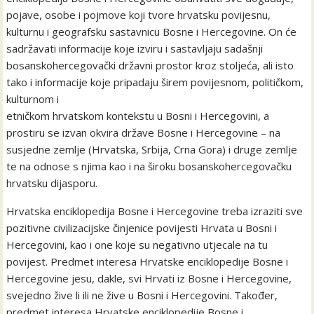
pojave, osobe i pojmove koji tvore hrvatsku povijesnu,
kulturnu i geografsku sastavnicu Bosne i Hercegovine. On će
sadržavati informacije koje izviru i sastavljaju sadašnji
bosanskohercegovački državni prostor kroz stoljeća, ali isto
tako i informacije koje pripadaju širem povijesnom, političkom,
kulturnom i
etničkom hrvatskom kontekstu u Bosni i Hercegovini, a
prostiru se izvan okvira države Bosne i Hercegovine – na
susjedne zemlje (Hrvatska, Srbija, Crna Gora) i druge zemlje
te na odnose s njima kao i na široku bosanskohercegovačku
hrvatsku dijasporu.
Hrvatska enciklopedija Bosne i Hercegovine treba izraziti sve
pozitivne civilizacijske činjenice povijesti Hrvata u Bosni i
Hercegovini, kao i one koje su negativno utjecale na tu
povijest. Predmet interesa Hrvatske enciklopedije Bosne i
Hercegovine jesu, dakle, svi Hrvati iz Bosne i Hercegovine,
svejedno žive li ili ne žive u Bosni i Hercegovini. Također,
predmet interesa Hrvatske enciklopedije Bosne i