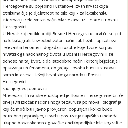
Hercegovine su pojedinci i ustanove izvan hrvatskoga
etnikuma čija je djelatnost na bilo koji – za leksikonsku
informaciju relevantan način bila vezana uz Hrvate u Bosni i
Hercegovini.
U Hrvatskoj enciklopediji Bosne i Hercegovine prvi će se put
na leksikografski sveobuhvatan način zabilježiti i opisati svi
relevantni fenomeni, događaji i osobe koje tvore korpus
hrvatskoga nacionalnog života u Bosni i Hercegovini ili se
odnose na taj život, a da istodobno način i kriterij bilježenja i
opisivanja tih fenomena, događaja i osoba budu u sustavu
samih interesa i težnji hrvatskoga naroda u Bosni i
Hercegovini
kao njegovoj domovini.
Abecedarij Hrvatske enciklopedije Bosne i Hercegovine bit će
prvi javni izložak nacionalnoga tezaurusa pojmova i biografija
koji će moći biti i javno provjeren, dopunjen i koliko bude
potrebno popravljen, u svrhu postizanja najviših standarda
ukupne bosanskohercegovačke enciklopedijske leksikografije