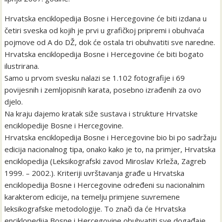
Hrvatska enciklopedija Bosne i Hercegovine će biti izdana u
četiri sveska od kojih je prvi u grafičkoj pripremi i obuhvaća
pojmove od A do DŽ, dok će ostala tri obuhvatiti sve naredne.
Hrvatska enciklopedija Bosne i Hercegovine će biti bogato
ilustrirana.
Samo u prvom svesku nalazi se 1.102 fotografije i 69
povijesnih i zemljopisnih karata, posebno izrađenih za ovo
djelo.
Na kraju dajemo kratak siže sustava i strukture Hrvatske
enciklopedije Bosne i Hercegovine.
Hrvatska enciklopedija Bosne i Hercegovine bio bi po sadržaju
edicija nacionalnog tipa, onako kako je to, na primjer, Hrvatska
enciklopedija (Leksikografski zavod Miroslav Krleža, Zagreb
1999. – 2002.). Kriteriji uvrštavanja građe u Hrvatska
enciklopedija Bosne i Hercegovine određeni su nacionalnim
karakterom edicije, na temelju primjene suvremene
leksikografske metodologije. To znači da će Hrvatska
enciklopedija Bosne i Hercegovine obuhvatiti sve događaje,