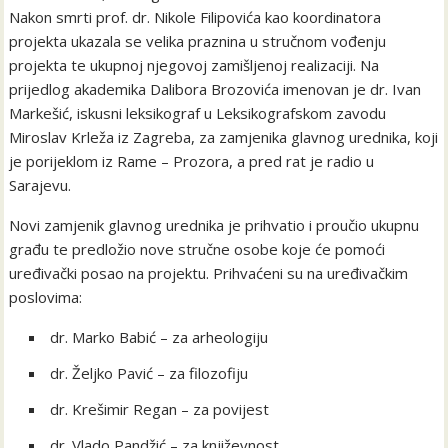
Nakon smrti prof. dr. Nikole Filipovića kao koordinatora
projekta ukazala se velika praznina u stručnom vođenju
projekta te ukupnoj njegovoj zamišljenoj realizaciji. Na
prijedlog akademika Dalibora Brozovića imenovan je dr. Ivan
Markešić, iskusni leksikograf u Leksikografskom zavodu
Miroslav Krleža iz Zagreba, za zamjenika glavnog urednika, koji
je porijeklom iz Rame – Prozora, a pred rat je radio u
Sarajevu.
Novi zamjenik glavnog urednika je prihvatio i proučio ukupnu
građu te predložio nove stručne osobe koje će pomoći
uređivački posao na projektu. Prihvaćeni su na uređivačkim
poslovima:
dr. Marko Babić – za arheologiju
dr. Željko Pavić – za filozofiju
dr. Krešimir Regan – za povijest
dr. Vlado Pandžić – za književnost