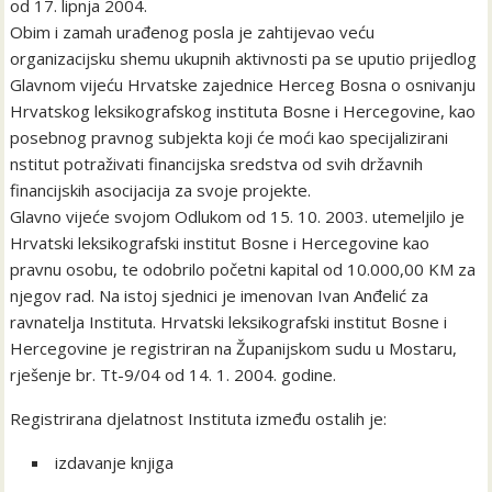
od 17. lipnja 2004.
Obim i zamah urađenog posla je zahtijevao veću
organizacijsku shemu ukupnih aktivnosti pa se uputio prijedlog
Glavnom vijeću Hrvatske zajednice Herceg Bosna o osnivanju
Hrvatskog leksikografskog instituta Bosne i Hercegovine, kao
posebnog pravnog subjekta koji će moći kao specijalizirani
nstitut potraživati financijska sredstva od svih državnih
financijskih asocijacija za svoje projekte.
Glavno vijeće svojom Odlukom od 15. 10. 2003. utemeljilo je
Hrvatski leksikografski institut Bosne i Hercegovine kao
pravnu osobu, te odobrilo početni kapital od 10.000,00 KM za
njegov rad. Na istoj sjednici je imenovan Ivan Anđelić za
ravnatelja Instituta. Hrvatski leksikografski institut Bosne i
Hercegovine je registriran na Županijskom sudu u Mostaru,
rješenje br. Tt-9/04 od 14. 1. 2004. godine.
Registrirana djelatnost Instituta između ostalih je:
izdavanje knjiga