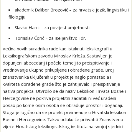
akademik Dalibor Brozović – za hrvatski jezik, lingvistiku i
filologiju
Slavko Harni – za povijest umjetnosti
Tomislav Ćorić – za iseljeništvo i dr.
Većina novih suradnika rade kao istaknuti leksikografi u
Leksikografskom zavodu Miroslav Krleža. Sastavljen je
dopunjeni abecedarij i počelo temeljito preispitivanje i
vrednovanje ukupno prikupljene i obrađene građe. Broj
znanstvenika uključenih u projekt je naglo porastao a i
kvaliteta obrađene građe što je zahtijevalo i preispitivanje
naziva projekta. Utvrdilo se da naziv Leksikon Hrvata Bosne i
Hercegovine ne pokriva projektni zadatak ni već urađeni
posao po kome osim osoba se obrađuje prostor i događaji.
Stoga je logično da se projekt preimenuje u Hrvatski leksikon
Bosne i Hercegovine. Takvu odluku će prihvatiti Znanstveno
vijeće Hrvatskog leksikografskog instituta na svojoj sjednici