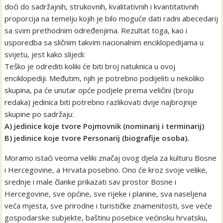
doći do sadržajnih, strukovnih, kvalitativnih i kvantitativnih
proporcija na temelju kojih je bilo moguće dati radni abecedarij
sa svim prethodnim određenjima. Rezultat toga, kao i
usporedba sa sličnim takvim nacionalnim enciklopedijama u
svijetu, jest kako slijedi:
Teško je odrediti koliki će biti broj natuknica u ovoj
enciklopediji. Međutim, njih je potrebno podijeliti u nekoliko
skupina, pa će unutar opće podjele prema veličini (broju
redaka) jedinica biti potrebno razlikovati dvije najbrojnije
skupine po sadržaju:
A) jedinice koje tvore Pojmovnik (nominarij i terminarij)
B) jedinice koje tvore Personarij (biografije osoba).
Moramo istaći veoma veliki značaj ovog djela za kulturu Bosne
i Hercegovine, a Hrvata posebno. Ono će kroz svoje velike,
srednje i male članke prikazati sav prostor Bosne i
Hercegovine, sve općine, sve rijeke i planine, sva naseljena
veća mjesta, sve prirodne i turističke znamenitosti, sve veće
gospodarske subjekte, baštinu posebice većinsku hrvatsku,