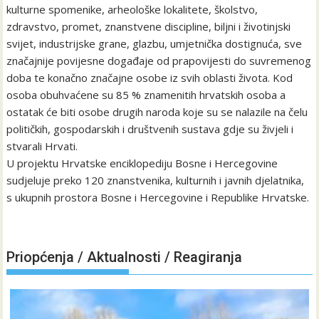
kulturne spomenike, arheološke lokalitete, školstvo,
zdravstvo, promet, znanstvene discipline, biljni i životinjski
svijet, industrijske grane, glazbu, umjetnička dostignuća, sve
značajnije povijesne događaje od prapovijesti do suvremenog
doba te konačno značajne osobe iz svih oblasti života. Kod
osoba obuhvaćene su 85 % znamenitih hrvatskih osoba a
ostatak će biti osobe drugih naroda koje su se nalazile na čelu
političkih, gospodarskih i društvenih sustava gdje su živjeli i
stvarali Hrvati.
U projektu Hrvatske enciklopediju Bosne i Hercegovine
sudjeluje preko 120 znanstvenika, kulturnih i javnih djelatnika,
s ukupnih prostora Bosne i Hercegovine i Republike Hrvatske.
Priopćenja / Aktualnosti / Reagiranja