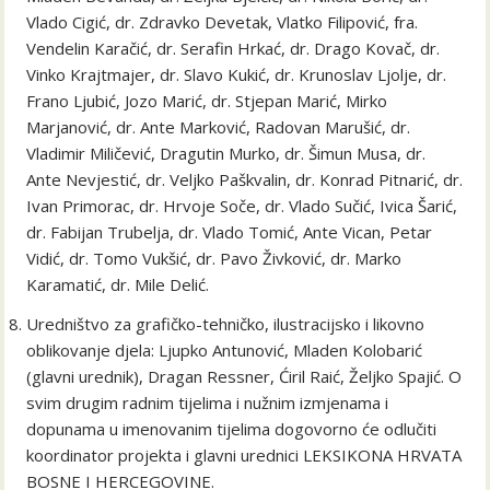
Vlado Cigić, dr. Zdravko Devetak, Vlatko Filipović, fra.
Vendelin Karačić, dr. Serafin Hrkać, dr. Drago Kovač, dr.
Vinko Krajtmajer, dr. Slavo Kukić, dr. Krunoslav Ljolje, dr.
Frano Ljubić, Jozo Marić, dr. Stjepan Marić, Mirko
Marjanović, dr. Ante Marković, Radovan Marušić, dr.
Vladimir Miličević, Dragutin Murko, dr. Šimun Musa, dr.
Ante Nevjestić, dr. Veljko Paškvalin, dr. Konrad Pitnarić, dr.
Ivan Primorac, dr. Hrvoje Soče, dr. Vlado Sučić, Ivica Šarić,
dr. Fabijan Trubelja, dr. Vlado Tomić, Ante Vican, Petar
Vidić, dr. Tomo Vukšić, dr. Pavo Živković, dr. Marko
Karamatić, dr. Mile Delić.
Uredništvo za grafičko-tehničko, ilustracijsko i likovno
oblikovanje djela: Ljupko Antunović, Mladen Kolobarić
(glavni urednik), Dragan Ressner, Ćiril Raić, Željko Spajić. O
svim drugim radnim tijelima i nužnim izmjenama i
dopunama u imenovanim tijelima dogovorno će odlučiti
koordinator projekta i glavni urednici LEKSIKONA HRVATA
BOSNE I HERCEGOVINE.