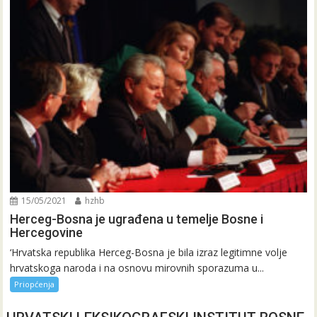
15/05/2021
hzhb
Herceg-Bosna je ugrađena u temelje Bosne i
Hercegovine
‘Hrvatska republika Herceg-Bosna je bila izraz legitimne volje
hrvatskoga naroda i na osnovu mirovnih sporazuma u...
Priopćenja