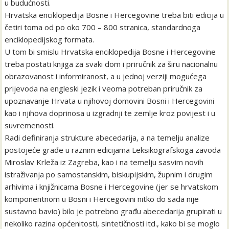
u budućnosti.
Hrvatska enciklopedija Bosne i Hercegovine treba biti edicija u
četiri toma od po oko 700 – 800 stranica, standardnoga
enciklopedijskog formata.
U tom bi smislu Hrvatska enciklopedija Bosne i Hercegovine
treba postati knjiga za svaki dom i priručnik za širu nacionalnu
obrazovanost i informiranost, a u jednoj verziji mogućega
prijevoda na engleski jezik i veoma potreban priručnik za
upoznavanje Hrvata u njihovoj domovini Bosni i Hercegovini
kao i njihova doprinosa u izgradnji te zemlje kroz povijest i u
suvremenosti.
Radi definiranja strukture abecedarija, a na temelju analize
postojeće građe u raznim edicijama Leksikografskoga zavoda
Miroslav Krleža iz Zagreba, kao i na temelju sasvim novih
istraživanja po samostanskim, biskupijskim, župnim i drugim
arhivima i knjižnicama Bosne i Hercegovine (jer se hrvatskom
komponentnom u Bosni i Hercegovini nitko do sada nije
sustavno bavio) bilo je potrebno građu abecedarija grupirati u
nekoliko razina općenitosti, sintetičnosti itd., kako bi se moglo