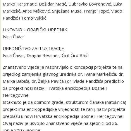
Marko Karamatić, Božidar Matić, Dubravko Lovrenović, Luka
Markešić, Ante Mišković, Snježana Musa, Franjo Topić, Vlado
Pandžić i Tomo Vukšić
LIKOVNO – GRAFIČKI UREDNIK
Ivica Čavar
UREDNIŠTVO ZA ILUSTRACIJE
Ivica Čavar, Dragan Ressner, Ćiril-Ćiro Raič
Znanstveno vijeće je raspravljalo o koncepciji projekta te na
prijedlog zamjenika glavnog urednika dr. Ivana Markešića, dr.
Marka Babića, dr. Željka Pavića i dr. Vlade Pandžića predložilo
da projekt nosi naziv Hrvatska enciklopedija Bosne i
Hercegovine.
Istaknuto je da obimom građe, strukturom članaka (natuknica)
projekt ima enciklopedijske vrijednosti te raniji naziv projekta
predlažu u novi Hrvatska enciklopedija Bosne i Hercegovine.
Ovaj naziv je usvojilo Znanstveno vijeće na sjednici od 26.
lipnja 2007. godine.