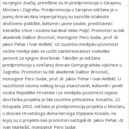
na njegov značaj, priređene su tri predpromocije u Sarajevu,
Mostaru i Zagrebu. Predpromocija u Sarajevu održana je u
punoj dvorani kina Imperijal kojoj su nazočile istaknute
društveno političke, kulturne i javne osobe, predstavnici
Katoličke crkve i osobno kardinal Vinko Puljić. Promotori su bili:
akademik Dalibor Brozović, monsignor Pero Sudar, prof. dr.
Jakov Pehar i Ivan Anđelić. Uz izuzetnu medijsku pozornost
većine medija dalo se uočiti zainteresiranost svekolike
javnosti za njegov dovršetak. Također je održana
predpromocija u svečanoj dvorani Gornjogradske vijećnice u
Zagrebu. Promotori su bili: akademik Dalibor Brozović,
monsignor Pero Sudar, prof. dr. Jakov Pehar i Ivan Anđelić. U
nazočnosti veoma velikog broja znanstvenih, kulturnih i javnih
osoba Republike Hrvatske i uz medijsku pozornost najava
dovršetka projekta je bila izuzetno prihvaćena. Konačno, 22.
listopada 2002. održana je predpromocija projekta u Mostaru,
u dvorani Hrvatskoga doma hercega Stjepana Kosače, na
kojoj su o projektu kao promotori nastupili dr. Jakov Pehar, dr.
Ivan Markešić, monsignor Pero Sudar.