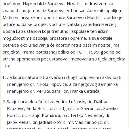
društvom Napredak iz Sarajeva, Hrvatskim društvom za
znanost i umjetnost iz Sarajeva, Vrhbosanskom mitropolijom,
Maticom hrvatskom: podružnice Sarajevo i Mostar. Ujedno je
odlučeno da se projekt vodi u Hrvatskoj zajednici Herceg
Bosna kao ustanovi koja trenutno raspolaže tehničkim
mogućnostima osoblja, prostora i opreme, a sve ostale
potrebe oko uređivanja će koordinirati s ostalim nositeljima
projekta. Prema potpisanoj odluci od 18. 1. 1999. godine od
strane spomenutih pet ustanova, imenovana su tijela projekta
i to:
Za koordinatora istraživačkih i drugih pripremnih aktivnosti
imenujemo dr. Nikolu Filipovića, a za njegovog zamjenika
imenujemo dr. Peru Sudara i dr. Franka Cetinića.
Savjet projekta čine: Ivo Andrić Lužanski, dr. Dalibor
Brozović, Anđa Bušić, dr. fra Ignjacije Gavran, dr. Zdenko
Kordić, dr. Franjo Komarica, mr. Tvrtko Nevjestić, dr.
Jakov Pehar, dr. Jadranko Prlić, mr. Vladimir Šoljić, dr.
Berislav Topić, dr. Franjo Topić, Krešimir Zubak, Ante