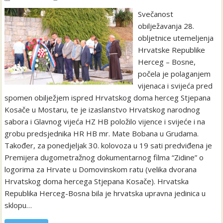
Svečanost
obilježavanja 28.
obljetnice utemeljenja
Hrvatske Republike
Herceg – Bosne,
počela je polaganjem
vijenaca i svijeća pred
spomen obilježjem ispred Hrvatskog doma herceg Stjepana
Kosače u Mostaru, te je izaslanstvo Hrvatskog narodnog
sabora i Glavnog vijeća HZ HB položilo vijence i svijeće i na
grobu predsjednika HR HB mr. Mate Bobana u Grudama.
Također, za ponedjeljak 30. kolovoza u 19 sati predviđena je
Premijera dugometražnog dokumentarnog filma “Zidine” o
logorima za Hrvate u Domovinskom ratu (velika dvorana
Hrvatskog doma hercega Stjepana Kosače). Hrvatska
Republika Herceg-Bosna bila je hrvatska upravna jedinica u
sklopu…