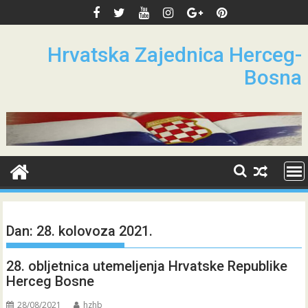
Skip
to
content
Hrvatska Zajednica Herceg-
Bosna
Dan:
28. kolovoza 2021.
28. obljetnica utemeljenja Hrvatske Republike
Herceg Bosne
28/08/2021
hzhb