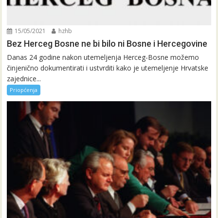
15/05/2021
hzhb
Bez Herceg Bosne ne bi bilo ni Bosne i Hercegovine
Danas 24 godine nakon utemeljenja Herceg-Bosne možemo
činjenično dokumentirati i ustvrditi kako je utemeljenje Hrvatske
zajednice...
Priopćenja