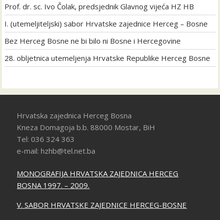
Prof. dr. sc. Ivo Čolak, predsjednik Glavnog vijeća HZ HB
I. (utemeljiteljski) sabor Hrvatske zajednice Herceg – Bosne
Bez Herceg Bosne ne bi bilo ni Bosne i Hercegovine
28. obljetnica utemeljenja Hrvatske Republike Herceg Bosne
Hrvatska zajednica Herceg Bosna
Kneza Domagoja b.b. 88000 Mostar, BiH
Tel: 036 324 363
e-mail: hzhb@tel.net.ba
MONOGRAFIJA HRVATSKA ZAJEDNICA HERCEG
BOSNA 1997. – 2009.
V. SABOR HRVATSKE ZAJEDNICE HERCEG-BOSNE