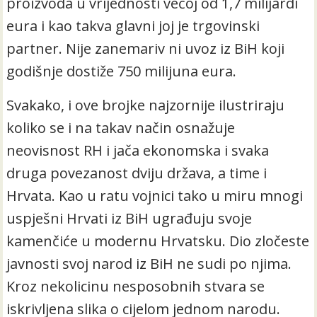
proizvoda u vrijednosti većoj od 1,7 milijardi
eura i kao takva glavni joj je trgovinski
partner. Nije zanemariv ni uvoz iz BiH koji
godišnje dostiže 750 milijuna eura.
Svakako, i ove brojke najzornije ilustriraju
koliko se i na takav način osnažuje
neovisnost RH i jača ekonomska i svaka
druga povezanost dviju država, a time i
Hrvata. Kao u ratu vojnici tako u miru mnogi
uspješni Hrvati iz BiH ugrađuju svoje
kamenčiće u modernu Hrvatsku. Dio zločeste
javnosti svoj narod iz BiH ne sudi po njima.
Kroz nekolicinu nesposobnih stvara se
iskrivljena slika o cijelom jednom narodu.