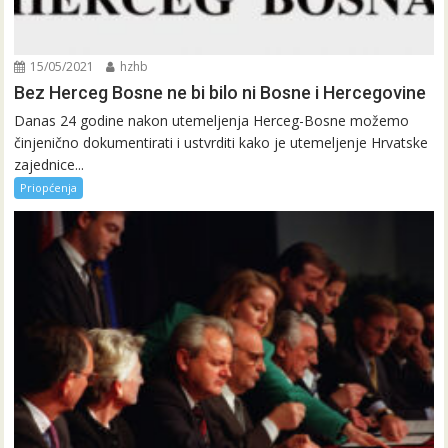
15/05/2021
hzhb
Bez Herceg Bosne ne bi bilo ni Bosne i Hercegovine
Danas 24 godine nakon utemeljenja Herceg-Bosne možemo
činjenično dokumentirati i ustvrditi kako je utemeljenje Hrvatske
zajednice...
Priopćenja