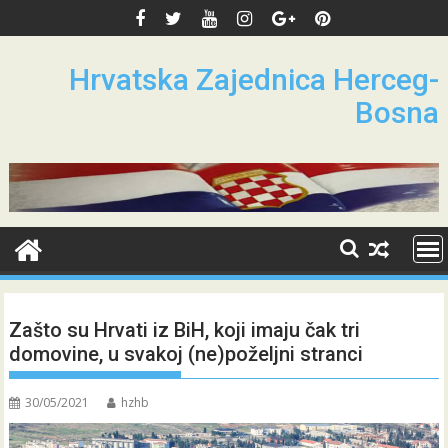
Skip
to
content
Hrvatska Zajednica Herceg-
Bosna
Zašto su Hrvati iz BiH, koji imaju čak tri
domovine, u svakoj (ne)poželjni stranci
30/05/2021
hzhb