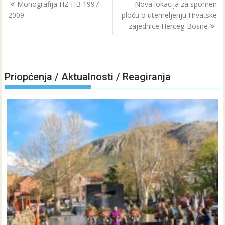
Navigacija
Monografija HZ HB 1997 –
Nova lokacija za spomen
objava
2009.
ploču o utemeljenju Hrvatske
zajednice Herceg-Bosne
Priopćenja / Aktualnosti / Reagiranja