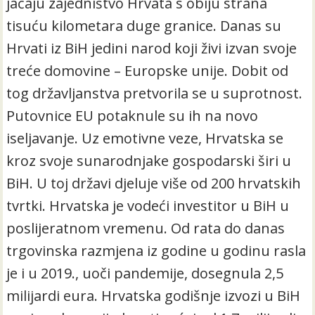
jačaju zajedništvo Hrvata s obiju strana
tisuću kilometara duge granice. Danas su
Hrvati iz BiH jedini narod koji živi izvan svoje
treće domovine – Europske unije. Dobit od
tog državljanstva pretvorila se u suprotnost.
Putovnice EU potaknule su ih na novo
iseljavanje. Uz emotivne veze, Hrvatska se
kroz svoje sunarodnjake gospodarski širi u
BiH. U toj državi djeluje više od 200 hrvatskih
tvrtki. Hrvatska je vodeći investitor u BiH u
poslijeratnom vremenu. Od rata do danas
trgovinska razmjena iz godine u godinu rasla
je i u 2019., uoči pandemije, dosegnula 2,5
milijardi eura. Hrvatska godišnje izvozi u BiH