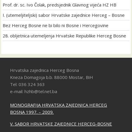
Prof. dr. sc. Ivo Čolak, predsjednik Glavnog vijeća HZ HB
I. (utemeljiteljski) sabor Hrvatske zajednice Herceg – Bosne
Bez Herceg Bosne ne bi bilo ni Bosne i Hercegovine
28. obljetnica utemeljenja Hrvatske Republike Herceg Bosne
Hrvatska zajednica Herceg Bosna
Kneza Domagoja b.b. 88000 Mostar, BiH
Tel: 036 324 363
e-mail: hzhb@tel.net.ba
MONOGRAFIJA HRVATSKA ZAJEDNICA HERCEG
BOSNA 1997. – 2009.
V. SABOR HRVATSKE ZAJEDNICE HERCEG-BOSNE